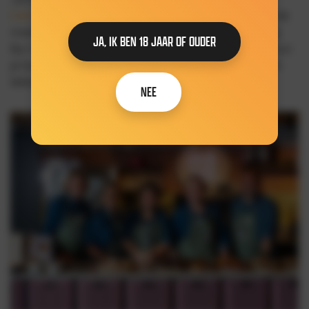
Helmond
. Naast het schenken van koffie, pakken de
medewerkers ook met veel zorg jouw bestelling bij
JA, IK BEN 18 JAAR OF OUDER
Byr in. Deze wordt daarna naar jou verzonden of kun
je komen afhalen bij Jan&Koek. Kun je meteen zo'n
lekkere koek proeven!
NEE