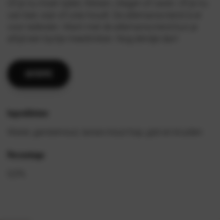
Of je nu moet rijden, fietsen, vliegen of varen. Of je nu
van bier, wijn of cola houdt. De allemansvriend is er
voor iedereen. Want met de allemansvriend kun je
altijd een byrtje meedrinken. Nog ééndje dan!
UNTAPPD
Ingrediënten
Water, gerstemout, tarwe mout hop, gist en kruiden
Percentage
0,0%