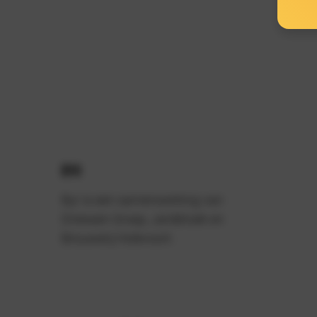
BYR
Byr is een samenwerking van
Driessen Groep, Jan&Koek en
Brouwerij Holevoort.